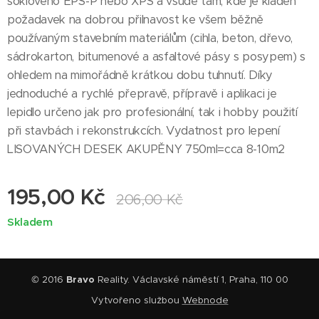
soklového EPS-P nebo XPS a všude tam, kde je kladen
požadavek na dobrou přilnavost ke všem běžně
používaným stavebním materiálům (cihla, beton, dřevo,
sádrokarton, bitumenové a asfaltové pásy s posypem) s
ohledem na mimořádně krátkou dobu tuhnutí. Díky
jednoduché a rychlé přepravě, přípravě i aplikaci je
lepidlo určeno jak pro profesionální, tak i hobby použití
při stavbách i rekonstrukcích. Vydatnost pro lepení
LISOVANÝCH DESEK AKUPĚNY 750ml=cca 8-10m2
195,00
Kč
206,00
Kč
Skladem
© 2016
Bravo
Reality. Václavské náměstí 1, Praha, 110 00
Vytvořeno službou
Webnode